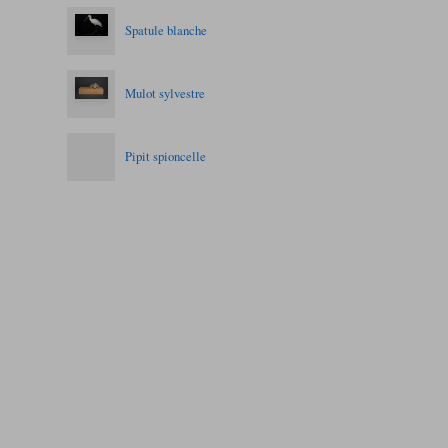
Spatule blanche
Mulot sylvestre
Pipit spioncelle