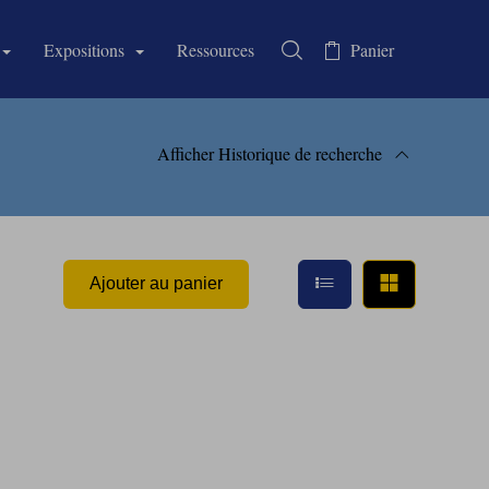
Expositions
Ressources
Panier
Rechercher dans la collectio
Afficher
Historique de recherche
 recherche
Afficher en mode li
Afficher e
Ajouter au panier