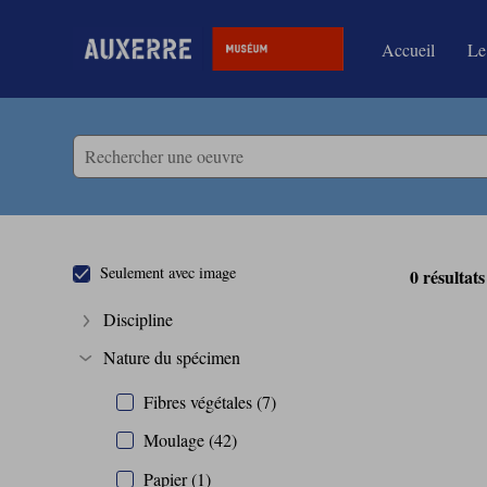
Accueil
Le
Accèder directement au contenu
Accèder directement au contenu
Seulement avec image
0 résultats
Discipline
Afficher plus
Nature du spécimen
Afficher plus
Fibres végétales (7)
Moulage (42)
Papier (1)