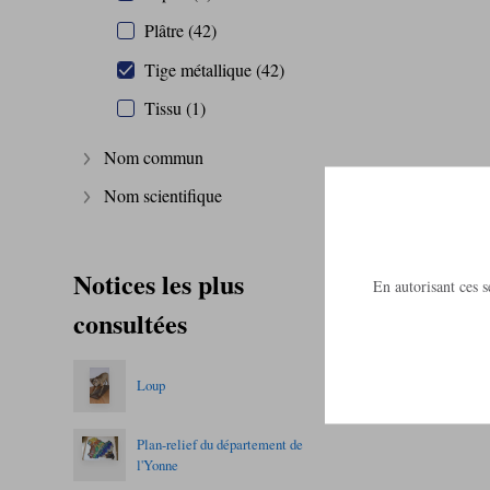
Plâtre (42)
Tige métallique (42)
Tissu (1)
Nom commun
Afficher plus
Nom scientifique
Afficher plus
Notices les plus
En autorisant ces se
consultées
Loup
Plan-relief du département de
l'Yonne