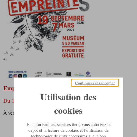
Continuer sans accepter
Empreintes
Utilisation des
Du 19 septembre 2026 au 7 mars 2027
cookies
À venir
En autorisant ces services tiers, vous autorisez le
dépôt et la lecture de cookies et l'utilisation de
technologies de suivi nécessaires à leur bon