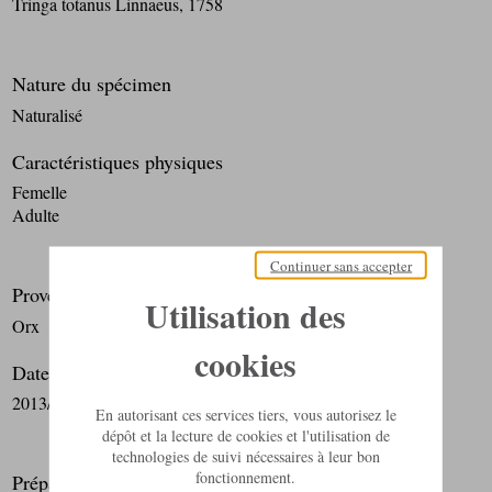
Tringa totanus Linnaeus, 1758
Nature du spécimen
Naturalisé
Caractéristiques physiques
Femelle
Adulte
Continuer sans accepter
Provenance
Utilisation des
Orx
cookies
Date de collecte
2013/09/05 : Collecte de terrain
En autorisant ces services tiers, vous autorisez le
dépôt et la lecture de cookies et l'utilisation de
technologies de suivi nécessaires à leur bon
fonctionnement.
Préparateur / taxidermiste