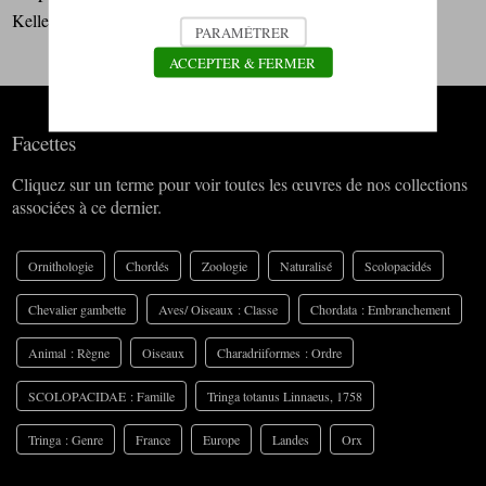
Keller Gilles
PARAMÉTRER
ACCEPTER & FERMER
Facettes
Cliquez sur un terme pour voir toutes les œuvres de nos collections
associées à ce dernier.
Ornithologie
Chordés
Zoologie
Naturalisé
Scolopacidés
Chevalier gambette
Aves/ Oiseaux : Classe
Chordata : Embranchement
Animal : Règne
Oiseaux
Charadriiformes : Ordre
SCOLOPACIDAE : Famille
Tringa totanus Linnaeus, 1758
Tringa : Genre
France
Europe
Landes
Orx