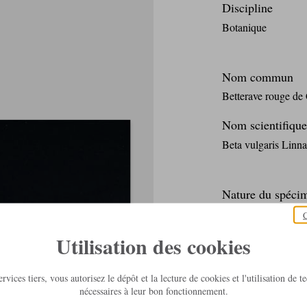
Discipline
Botanique
Nom commun
Betterave rouge de
Nom scientifique
Beta vulgaris Linn
Nature du spéci
Moulage
C
Plâtre
Utilisation des cookies
Tige métallique
rvices tiers, vous autorisez le dépôt et la lecture de cookies et l'utilisation de 
Collection
nécessaires à leur bon fonctionnement.