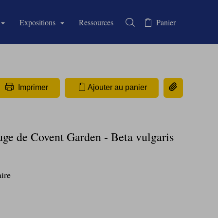
Expositions
Ressources
Panier
Rechercher dans la collectio
Copier le lien 
Imprimer
Ajouter au panier
uge de Covent Garden - Beta vulgaris
ire