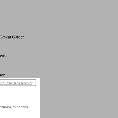
 Covent Garden
aeus
men
ontinuer sans accepter
technologies de suivi