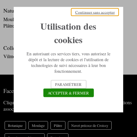
Nature du spécimen
Continuer sans accepter
Moulage
Utilisation des
Plâtre
cookies
Collection
En autorisant ces services tiers, vous autorisez le
Vilmorin-Andrieux
dépôt et la lecture de cookies et l'utilisation de
technologies de suivi nécessaires à leur bon
fonctionnement.
PARAMÉTRER
Facettes
ACCEPTER & FERMER
Cliquez sur un terme pour voir toutes les œuvres de nos collections
associées à ce dernier.
Botanique
Moulage
Plâtre
Navet précoce de Croissy