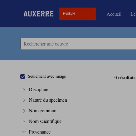
Accueil
Le
Accèder directement au contenu
Accèder directement au contenu
Seulement avec image
0 résultats
Discipline
Afficher plus
Nature du spécimen
Afficher plus
Nom commun
Afficher plus
Nom scientifique
Afficher plus
Provenance
Afficher plus