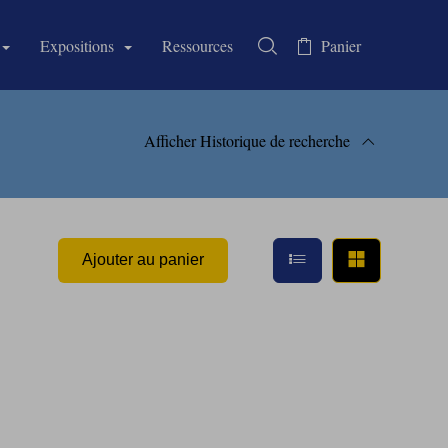
Expositions
Ressources
Panier
Rechercher dans la collectio
Afficher
Historique de recherche
 recherche
Afficher en mode li
Afficher e
Ajouter au panier